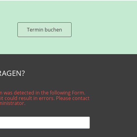
Termin buchen
RAGEN?
 was detected in the following Form.
it could result in errors. Please contact
ministrator.