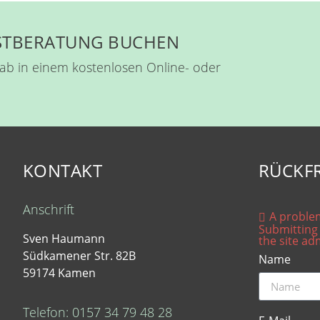
RSTBERATUNG BUCHEN
ab in einem kostenlosen Online- oder
KONTAKT
RÜCKF
Anschrift
A problem
Submitting 
Sven Haumann
the site ad
Südkamener Str. 82B
Name
59174 Kamen
Telefon: 0157 34 79 48 28